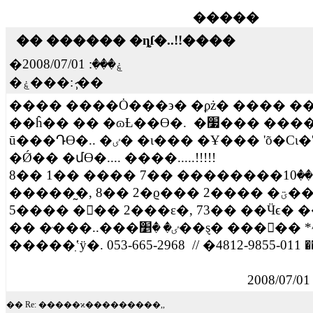
�����
�� ������ �ȵſ�..!!����
2008/07/01
�ۼ���:
�ۼ���:
�̷̹�
���� ����Ȯ���϶� �ϼż� ���� �
��ĥ�� �� �ɷȽ��ϴ�. �׷��� ���� ������
ū���Դϴ�.. �ٸ� �ι��� �Ұ��� 'õ�Ϲι�'������
�Ǿ�� �մϴ�.... ����.....!!!!!
8�� 1�� ���� 7�� ��������ؼ� ��10�ð濡
�����̰�, 8�� 2�ϱ��� 2���� �ؾ��մϴ�.... ����
5���� ��� 2���ε�, 73�� ��Ӵϵ� ��ʴϴ�.
�� �ּ���..���ٸ� �׵��ȿ� �����
2008/07/0
�� Re: �����ϰ���������,,