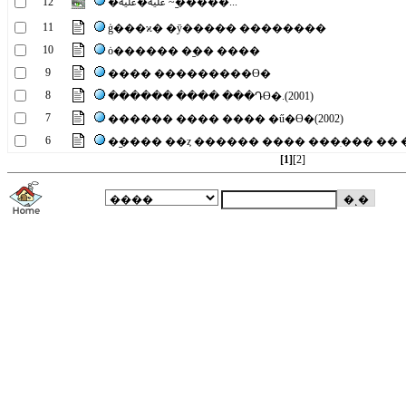
12
�ﷷ�ﷷ ~�︪����...
11
ģ���ϰ� �ȳ����ּ� ��������
10
ȯ������ �︪�� ����
9
���� ���������ϴ�
8
������ ���� ���Դϴ�.(2001)
7
������ ���� ���� �ű�ϴ�(2002)
6
�︪���� ��ȥ ������ ���� ���ִ��� �� �ű
[1]
[2]