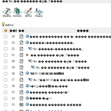
�� Re: �� ������ �ȵſ�..!!����
��ȣ
��
����
24
�︪�� �������� �� �ٳ����
23
�����ϰ���������,,
22
Re: �����ϰ���������,,
21
�� ������ �ȵſ�..!!����
20
Re: �� ������ �ȵſ�..!!����
19
Re: �� ������ �ȵſ�..!!����
18
7��30+31�� ��2�� ���๮��
17
Re: 7��30+31�� ��2�� ���๮��
16
õ�Ϲιڻ���԰ǰ��ϼ���
15
�����̶� �����ΰ�?
14
�߰��� �ι�^^
13
������ ������ �����