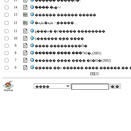
15
�����̶� �����ΰ�?
14
�߰��� �ι�^^
13
������ ������ �����
12
�ﷷ�ﷷ ~�︪����...
11
ģ���ϰ� �ȳ����ּ� ��������
10
ȯ������ �︪�� ����
9
���� ���������ϴ�
8
������ ���� ���Դϴ�.(2001)
7
������ ���� ���� �ű�ϴ�(2002)
6
�︪���� ��ȥ ������ ���� ���ִ��� �� �ű
[1]
[2]