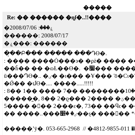
�����
Re: �� ������ �ȵſ�..!!����
2008/07/06
�ۼ���:
������:
2008/07/17
�ۼ���: ������
�̷̹��Բ��� ����� ���Դϴ�.
: ���� ����Ȯ���϶� �ϼż� ���� 
��ĥ�� �� �ɷȽ��ϴ�. �׷��� ���� ������
ū���Դϴ�.. �ٸ� �ι��� �Ұ��� 'õ�Ϲι�'������
�Ǿ�� �մϴ�.... ����.....!!!!!
: 8�� 1�� ���� 7�� ��������ؼ� ��10�ð濡
�����̰�, 8�� 2�ϱ��� 2���� �ؾ��մϴ�.... ����
5���� ��� 2���ε�, 73�� ��Ӵϵ� ��ʴϴ�.
�� �ּ���..���ٸ� �׵��ȿ� �����