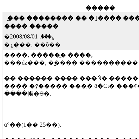
�����
�︪�� �������� �� �ٳ���� ��������
���� �����
2008/08/01
�ۼ���:
�ۼ���:
��ȭ��
����, �����̳� ����,
���ǳ���, �︪���� ���������� 
�̹� ������ ���� ���Ǹ� ������
���� �ȳ����� ���ֽ� õ�Ϲι� ���
����帳�ϴ�.
ù°��(1�� 25��),