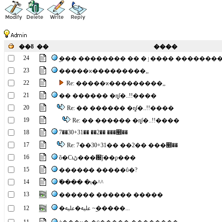
��ȣ
��
����
24
�︪�� �������� �� �ٳ����
23
�����ϰ���������,,
22
Re: �����ϰ���������,,
21
�� ������ �ȵſ�..!!����
20
Re: �� ������ �ȵſ�..!!����
19
Re: �� ������ �ȵſ�..!!����
18
7��30+31�� ��2�� ���๮��
17
Re: 7��30+31�� ��2�� ���๮��
16
õ�Ϲιڻ���԰ǰ��ϼ���
15
�����̶� �����ΰ�?
14
�߰��� �ι�^^
13
������ ������ �����
12
�ﷷ�ﷷ ~�︪����...