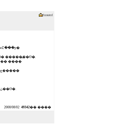
�ϰԸ���ƿ�
� �����߽��ϴ�.
ΰ��� ����
: ��ȥ 25�ֳ��� ����Ͽ� ���ο��� ���𰡸� ���ְ��;��µ� �ιڿ�����
: �����Ͻñ���,, ����� ������ ���� ��ȭ�帮�����ϰڽ��ϴ�.
2008/08/02
49342
�� ����