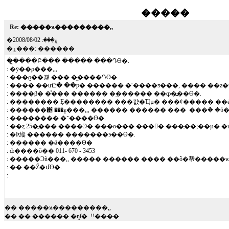
�����
Re: �����ϰ���������,,
2008/08/02
�ۼ���:
�ۼ���: ������
�̼����Բ��� ����� ���Դϴ�.
: �ȳ��ϼ���,,,
: ���ϱ��꿡 ��� �̼����Դϴ�.
: ���� ��ưԸ� ��ƿ� ������ �ʹ����ƽ���, ���� ��ƶ
: ����β� �̾��� ������ �︪������ ��ȹ�߽��ϴ�.
: �������� Ȩ�������� ���캸�Ҵµ� ���ȼ����� ��ǿ
: ������⵵ ���ұ���,,, ������ ������ ��� ���ܿ� �
: �������� �־����ϴ�.
: �Ϸ縦 ������ �������ͽ��ϴ�.
: ������ �ǿ����ϴ�
: ȸ����ȭ�� 011- 670 - 3453
: �� ��Ź�մϴ�.
:
�� �����ϰ���������,,
�� �� ������ �ȵſ�..!!����